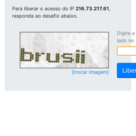
Para liberar o acesso
do IP
216.73.217.61
,
responda ao desafio abaixo.
Digite 
lado no
[trocar imagem]