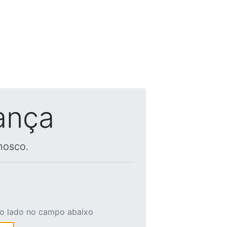
ança
nosco.
ao lado no campo abaixo