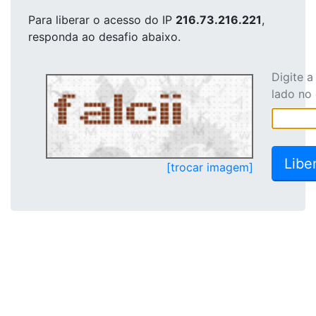
Para liberar o acesso
do IP
216.73.216.221
,
responda ao desafio abaixo.
Digite 
lado no
[trocar imagem]