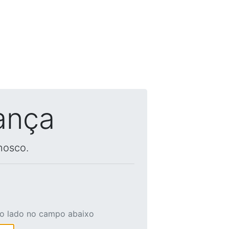
ança
nosco.
ao lado no campo abaixo